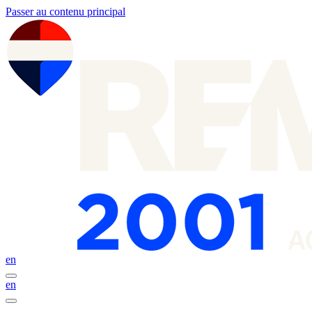
Passer au contenu principal
en
en