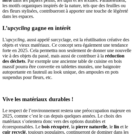
forts
dans les papiers peints, les tapis et les textiles. Parallèlement,
les motifs organiques inspirés de la nature, tels que des feuilles ou
des fleurs stylisées, contribueront à apporter une touche de légèreté
dans les espaces.
L’
upcycling
gagne en intérêt
L'
upcycling
, aussi appelé surcyclage, est la réutilisation créative des
objets et vieux matériaux. Ce concept sera également une tendance
forte en 2025. Cela permettra non seulement de donner une nouvelle
vie à des objets du passé, mais aussi de contribuer à la
réduction
des déchets
. Par exemple une ancienne table de cuisine en bois
massif pourra être convertie en tablettes murales, une baignoire
autoportante en fauteuil au look unique, des ampoules en pots
suspendus pour fleurs, etc.
Vive les matériaux durables !
Le respect de l’environnement restera une préoccupation majeure en
2025, comme c’est le cas depuis quelques années. Le choix des
matériaux s’orientera donc vers des options durables et
écoresponsables. Le
bois récupéré
, la
pierre naturelle
, le
lin
et le
cuir recyclé
, toujours populaires, continueront de dominer dans les